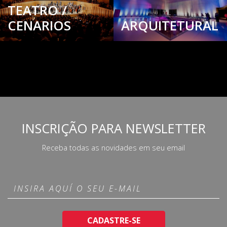
TEATRO /
CENARIOS
ARQUITETURAL
INSCRIÇÃO PARA NEWSLETTER
Receba todas as novidades em seu email
CADASTRE-SE