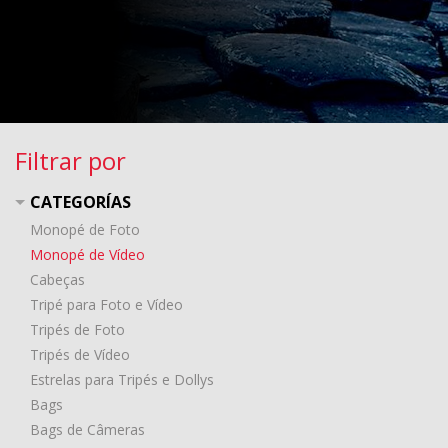
Filtrar por
CATEGORÍAS
Monopé de Foto
Monopé de Vídeo
Cabeças
Tripé para Foto e Vídeo
Tripés de Foto
Tripés de Vídeo
Estrelas para Tripés e Dollys
Bags
Bags de Câmeras