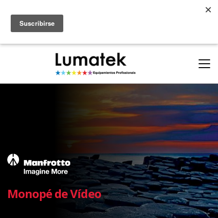
Parcerias
ONDE COMPRAR
(11) 94712-9664
(11) 94710-0162
Monopé de Vídeo