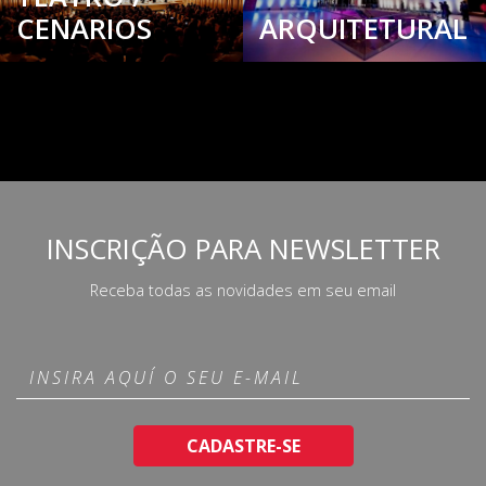
CENARIOS
ARQUITETURAL
INSCRIÇÃO PARA NEWSLETTER
Receba todas as novidades em seu email
CADASTRE-SE