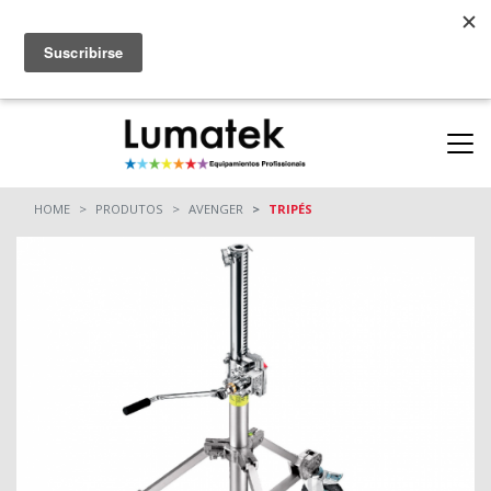
Parcerias
ONDE COMPRAR
(11) 94712-9664
(11) 94710-0162
HOME
PRODUTOS
AVENGER
TRIPÉS