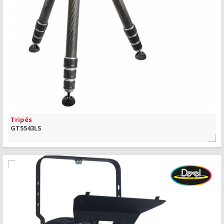
MAIS INFORMAÇÃO
VISÃO RÁPIDA
Tripés
GT5543LS