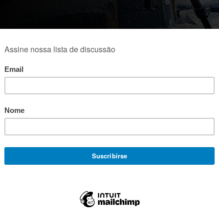
OS
MANFROTTO
ACESSÓRIOS
CABOS E CONTROLES REMOTOS PARA C
QUE PENA!
Nós não encontramos prod