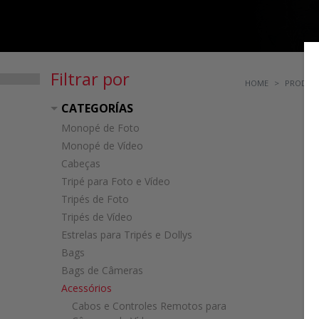
Filtrar por
HOME
PRODUT
CATEGORÍAS
Monopé de Foto
Monopé de Vídeo
Cabeças
Tripé para Foto e Vídeo
Tripés de Foto
Tripés de Vídeo
Estrelas para Tripés e Dollys
Bags
Bags de Câmeras
Acessórios
Cabos e Controles Remotos para