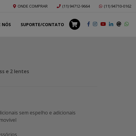
ONDE COMPRAR
(11) 94712-9664
(11) 94710-0162
E NÓS
SUPORTE/CONTATO
ss e 2 lentes
dicionais sem espelho e adicionais
movível
essórios