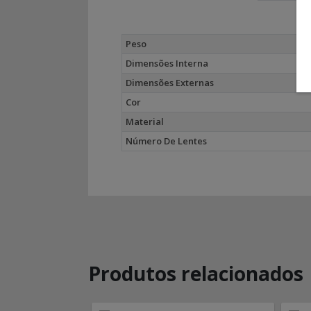
Peso
Dimensões Interna
Dimensões Externas
Cor
Material
Número De Lentes
Produtos relacionados