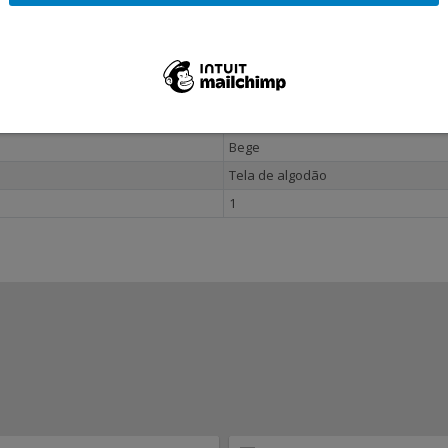
620 g
36 x 4 x 38 cm
38 x 5 x 40 cm
Bege
Tela de algodão
1