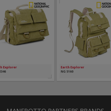
MAIS INFORMAÇÃO
MAIS INFORMAÇÃO
VISÃO RÁPIDA
VISÃO RÁPIDA
h Explorer
Earth Explorer
2346
NG 5160
MANFROTTO PARTNERS BRANDS