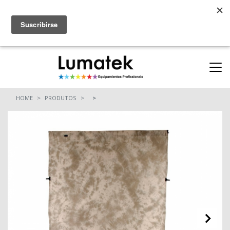
Parcerias
ONDE COMPRAR
(11) 94712-9664
(11) 94710-0162
HOME
PRODUTOS