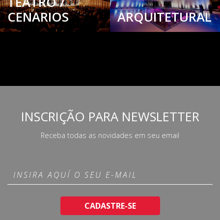
TEATRO /
CENARIOS
ARQUITETURAL
INSCRIÇÃO PARA NEWSLETTER
Receba todas as novidades em seu email
CADASTRE-SE