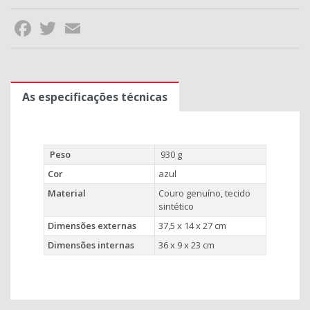
Facebook
Twitter
Email
As especificações técnicas
Peso
930 g
Cor
azul
Material
Couro genuíno, tecido
sintético
Dimensões externas
37,5 x 14 x 27 cm
Dimensões internas
36 x 9 x 23 cm