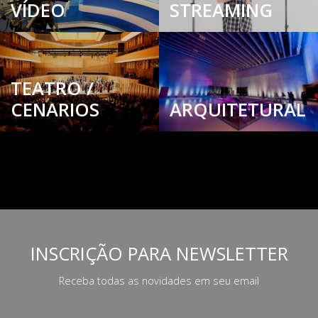
VÍDEO
STREAMING
TEATRO /
CENARIOS
ARQUITETURAL
INSCRIÇÃO PARA NEWSLETTER
Receba todas as novidades em seu email