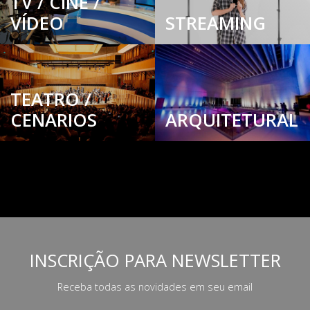
TV / CINE /
VÍDEO
STREAMING
TEATRO /
CENARIOS
ARQUITETURAL
INSCRIÇÃO PARA NEWSLETTER
Receba todas as novidades em seu email