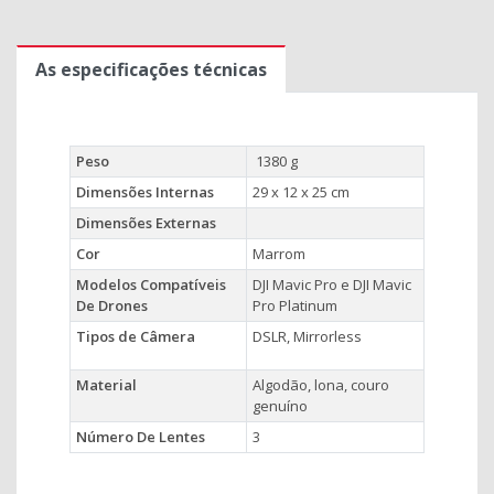
As especificações técnicas
Peso
1380 g
Dimensões Internas
29 x 12 x 25 cm
Dimensões Externas
Cor
Marrom
Modelos Compatíveis
DJI Mavic Pro e DJI Mavic
De Drones
Pro Platinum
Tipos de Câmera
DSLR, Mirrorless
Material
Algodão, lona, ​​couro
genuíno
Número De Lentes
3