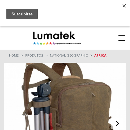
Parcerias
ONDE COMPRAR
(11) 94712-9664
(11) 94710-0162
HOME
PRODUTOS
NATIONAL GEOGRAPHIC
AFRICA