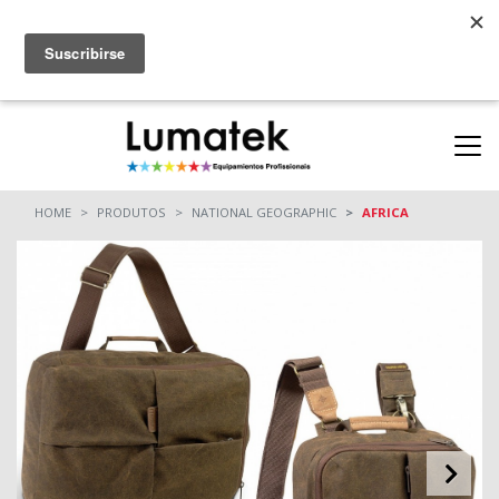
Parcerias
ONDE COMPRAR
(11) 94712-9664
(11) 94710-0162
HOME
PRODUTOS
NATIONAL GEOGRAPHIC
AFRICA