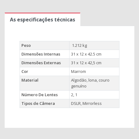
As especificações técnicas
Peso
1.212 kg
Dimensões Internas
31 x 12 x 42.5 cm
Dimensões Externas
31 x 12 x 42,5 cm
Cor
Marrom
Material
Algodão, lona, ​​couro
genuíno
Número De Lentes
2, 1
Tipos de Câmera
DSLR, Mirrorless